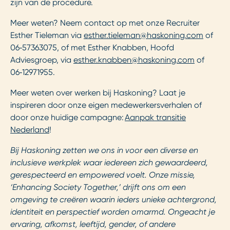
zijn van de procedure.
Meer weten? Neem contact op met onze Recruiter
Esther Tieleman via
esther.tieleman@haskoning.com
of
06
‑
57363075, of met Esther Knabben, Hoofd
Adviesgroep, via
esther.knabben@haskoning.com
of
06
‑
12971955.
Meer weten over werken bij Haskoning? Laat je
inspireren door onze eigen medewerkersverhalen of
door onze huidige campagne:
Aanpak transitie
Nederland
!
Bij Haskoning zetten we ons in voor een diverse en
inclusieve werkplek waar iedereen zich gewaardeerd,
gerespecteerd en empowered voelt. Onze missie,
‘Enhancing Society Together,’ drijft ons om een
omgeving te creëren waarin ieders unieke achtergrond,
identiteit en perspectief worden omarmd. Ongeacht je
ervaring, afkomst, leeftijd, gender, of andere