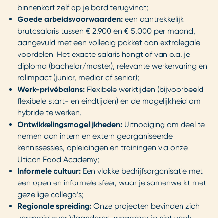
binnenkort zelf op je bord terugvindt;
Goede arbeidsvoorwaarden:
een aantrekkelijk
brutosalaris tussen € 2.900 en € 5.000 per maand,
aangevuld met een volledig pakket aan extralegale
voordelen. Het exacte salaris hangt af van o.a. je
diploma (bachelor/master), relevante werkervaring en
rolimpact (junior, medior of senior)
;
Werk-privébalans:
Flexibele werktijden (bijvoorbeeld
flexibele start- en eindtijden) en de mogelijkheid om
hybride te werken.
Ontwikkelingsmogelijkheden:
Uitnodiging om deel te
nemen aan intern en extern georganiseerde
kennissessies, opleidingen en trainingen via onze
Uticon Food Academy;
Informele cultuur:
Een vlakke bedrijfsorganisatie met
een open en informele sfeer, waar je samenwerkt met
gezellige collega’s;
Regionale spreiding:
Onze projecten bevinden zich
verspreid over Vlaanderen, waardoor je niet vaak