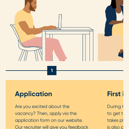
1
Application
First i
Are you excited about the
During the 
vacancy? Then, apply via the
to get to 
application form on our website.
takes plac
Our recruiter will give you feedback
is also pos