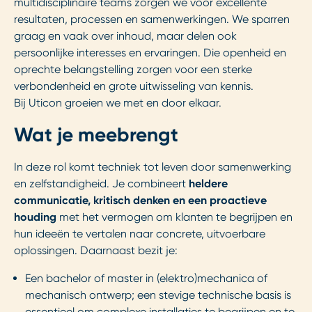
multidisciplinaire teams zorgen we voor excellente
resultaten, processen en samenwerkingen. We s
parren
g
raag en vaak over inhoud, maar delen ook
persoonlijke interesses en ervaringen. Die openheid en
oprechte belangstelling zorgen voor een sterke
verbondenheid en grote uitwisseling van kennis.
Bij
Uticon
groeien we met en door elkaar.
Wat je meebrengt
In deze rol komt techniek tot leven door samenwerking
en zelfstandigheid. Je combineert
heldere
communicatie, kritisch denken en een proactieve
houding
met het vermogen om klanten te begrijpen en
hun ideeën te vertalen naar concrete, uitvoerbare
oplossingen. Daarnaast bezit je:
Een bachelor of master in (elektro)mechanica of
mechanisch ontwerp; een stevige technische basis is
essentieel om complexe installaties te begrijpen en te