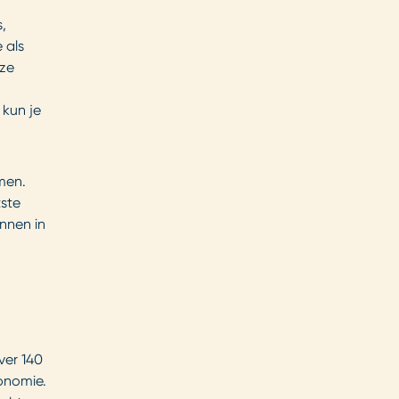
,
 als
nze
 kun je
men.
tste
unnen in
ver 140
onomie.