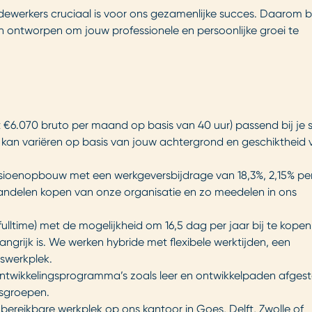
dewerkers cruciaal is voor ons gezamenlijke succes. Daarom 
n ontworpen om jouw professionele en persoonlijke groei te
t €6.070 bruto per maand op basis van 40 uur) passend bij je sk
bod kan variëren op basis van jouw achtergrond en geschiktheid
oenopbouw met een werkgeversbijdrage van 18,3%, 2,15% per
 aandelen kopen van onze organisatie en zo meedelen in ons
lltime) met de mogelijkheid om 16,5 dag per jaar bij te kopen
angrijk is. We werken hybride met flexibele werktijden, een
iswerkplek.
ontwikkelingsprogramma’s zoals leer en ontwikkelpaden afge
isgroepen.
ereikbare werkplek op ons kantoor in Goes, Delft, Zwolle of