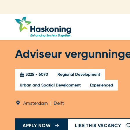
Close search
Adviseur vergunning
3225 - 6070
Regional Development
Urban and Spatial Development
Experienced
Amsterdam
|
Delft
APPLY NOW
LIKE THIS VACANCY