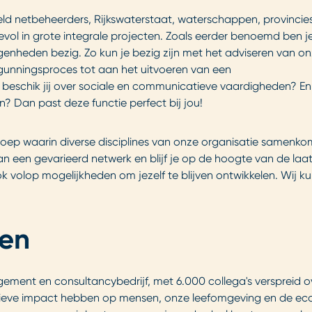
ld netbeheerders, Rijkswaterstaat, waterschappen, provincies
ol in grote integrale projecten. Zoals eerder benoemd ben je
genheden bezig. Zo kun je bezig zijn met het adviseren van o
unningsproces tot aan het uitvoeren van een
n beschik jij over sociale en communicatieve vaardigheden? En
 Dan past deze functie perfect bij jou!
roep waarin diverse disciplines van onze organisatie samenko
an een gevarieerd netwerk en blijf je op de hoogte van de laa
k volop mogelijkheden om jezelf te blijven ontwikkelen. Wij k
ken
ement en consultancybedrijf, met 6.000 collega's verspreid o
tieve impact hebben op mensen, onze leefomgeving en de ec