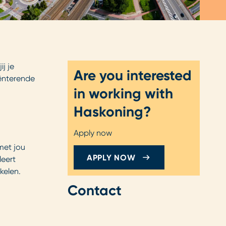
j je
Are you interested
iënterende
in working with
Haskoning?
Apply now
met jou
APPLY NOW
leert
kelen.
Contact