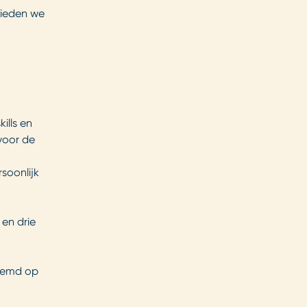
bieden we
ills en
 voor de
soonlijk
 en drie
stemd op