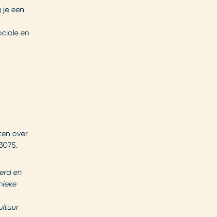
 je een
ociale en
ten over
63075.
erd en
nieke
ultuur