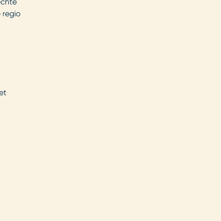
echte
 regio
et