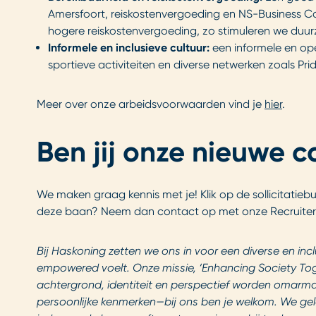
Amersfoort, reiskostenvergoeding en NS-Business Ca
hogere reiskostenvergoeding, zo stimuleren we duur
Informele en inclusieve cultuur:
een informele en ope
sportieve activiteiten en diverse netwerken zoals Pr
Meer over onze arbeidsvoorwaarden vind je
hier
.
Ben jij onze nieuwe c
We maken graag kennis met je! Klik op de sollicitatieb
deze baan? Neem dan contact op
met
onze
Recruiter
Bij
Haskoning
zetten we ons in voor een diverse en in
empowered voelt. Onze missie, ‘
Enhancing
Society
To
achtergrond, identiteit en perspectief worden omarmd.
persoonlijke kenmerken—bij ons ben je welkom. We gelo