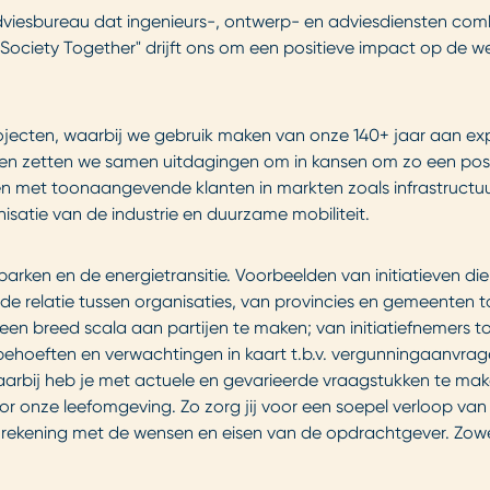
adviesbureau dat ingenieurs-, ontwerp- en adviesdiensten com
Society Together" drijft ons om een positieve impact op de we
rojecten, waarbij we gebruik maken van onze 140+ jaar aan exp
en zetten we samen uitdagingen om in kansen om zo een posi
 met toonaangevende klanten in markten zoals infrastructuu
satie van de industrie en duurzame mobiliteit.
parken en de energietransitie. Voorbeelden van initiatieven d
de relatie tussen organisaties, van provincies en gemeenten t
en breed scala aan partijen te maken; van initiatiefnemers t
ehoeften en verwachtingen in kaart t.b.v. vergunningaanvrag
aarbij heb je met actuele en gevarieerde vraagstukken te ma
 onze leefomgeving. Zo zorg jij voor een soepel verloop van
 rekening met de wensen en eisen van de opdrachtgever. Zowe