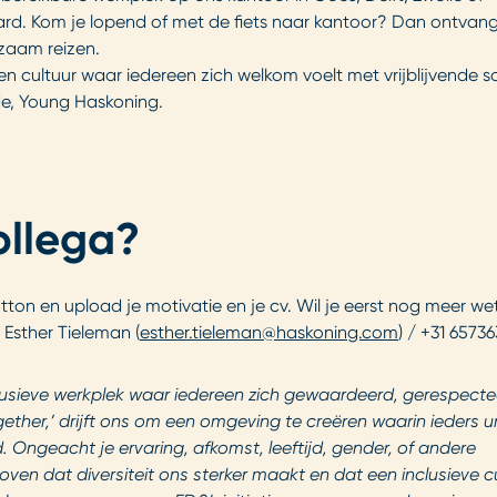
rd. Kom je lopend of met de fiets naar kantoor? Dan ontvang
zaam reizen.
n cultuur waar iedereen zich welkom voelt met vrijblijvende s
ide, Young Haskoning.
ollega?
utton en upload je motivatie en je cv. Wil je eerst nog meer we
 Esther Tieleman (
esther.tieleman@haskoning.com
) / +31 6573
clusieve werkplek waar iedereen zich gewaardeerd, gerespecte
gether
,’ drijft ons om een omgeving te creëren waarin ieders u
 Ongeacht je ervaring, afkomst, leeftijd, gender, of andere
ven dat diversiteit ons sterker maakt en dat een inclusieve c