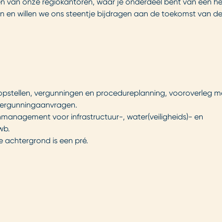
één van onze regiokantoren, waar je onderdeel bent van een h
 en willen we ons steentje bijdragen aan de toekomst van de
 opstellen, vergunningen en procedureplanning, vooroverleg m
vergunningaanvragen.
nmanagement voor infrastructuur-, water(veiligheids)- en
wb.
e achtergrond is een pré.