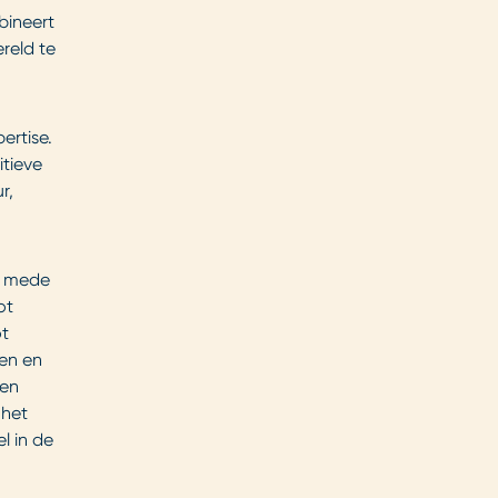
bineert
reld te
ertise.
tieve
r,
ie mede
ot
ot
en en
ken
 het
l in de