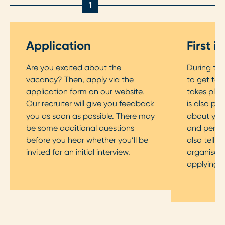
1
Application
First i
Are you excited about the
During the 
vacancy? Then, apply via the
to get to 
application form on our website.
takes plac
Our recruiter will give you feedback
is also pos
you as soon as possible. There may
about your
be some additional questions
and persona
before you hear whether you’ll be
also tell 
invited for an initial interview.
organisati
applying f