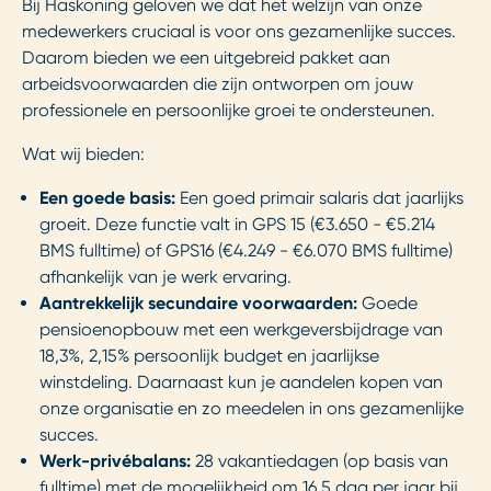
Bij Haskoning geloven we dat het welzijn van onze
medewerkers cruciaal is voor ons gezamenlijke succes.
Daarom bieden we een uitgebreid pakket aan
arbeidsvoorwaarden die zijn ontworpen om jouw
professionele en persoonlijke groei te ondersteunen.
Wat wij bieden:
Een goede basis:
Een goed primair salaris dat jaarlijks
groeit. Deze functie valt in GPS 15 (€3.650 - €5.214
BMS fulltime) of GPS16 (€4.249 - €6.070 BMS fulltime)
afhankelijk van je werk ervaring.
Aantrekkelijk secundaire voorwaarden:
Goede
pensioenopbouw met een werkgeversbijdrage van
18,3%, 2,15% persoonlijk budget en jaarlijkse
winstdeling. Daarnaast kun je aandelen kopen van
onze organisatie en zo meedelen in ons gezamenlijke
succes.
Werk-privébalans:
28 vakantiedagen (op basis van
fulltime) met de mogelijkheid om 16,5 dag per jaar bij